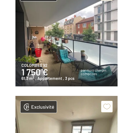
COLOMBES 92
1 750 €
par mois charges
comprises
2
61,3 m
, Appartement
, 3 pcs
Exclusivité