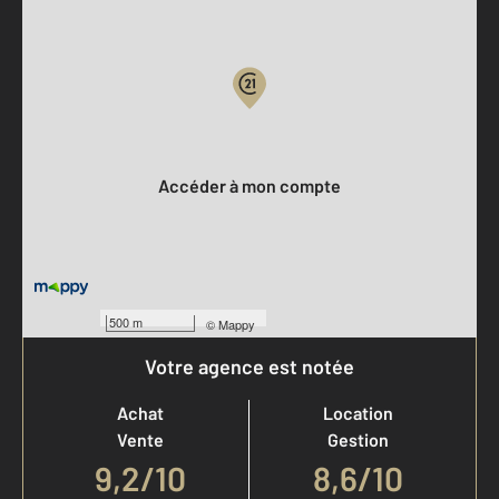
Parlons de vous, parlons biens
Votre compte :
Accéder à mon compte
500 m
©
Mappy
Votre agence est notée
Achat
Location
Vente
Gestion
9,2
/
10
8,6/10