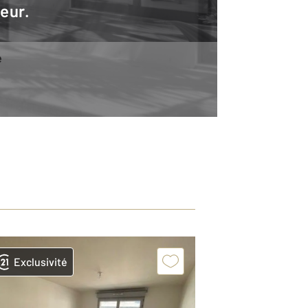
teur.
e
Exclusivité