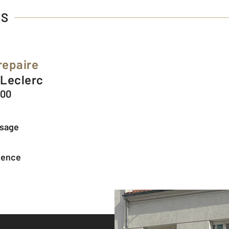
ES
repaire
 Leclerc
700
ssage
agence