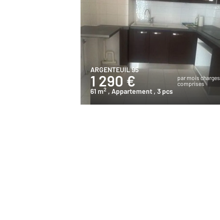
ARGENTEUIL 95
1 290 €
par mois charge
comprises
2
61 m
, Appartement
, 3 pcs