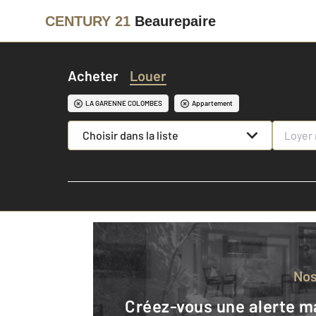
CENTURY 21
Beaurepaire
Acheter
Louer
LA GARENNE COLOMBES
Appartement
Choisir dans la liste
No
Créez-vous une alerte mail pour être averti quand une annonce est en ligne et consultez la