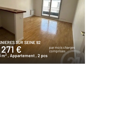
SNIERES SUR SEINE 92
 271 €
par mois charges
comprises
2
8 m
, Appartement
, 2 pcs