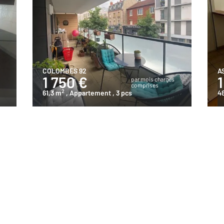
COLOMBES 92
A
1 750 €
1
s
par mois charges
comprises
2
61,3 m
, Appartement
, 3 pcs
4