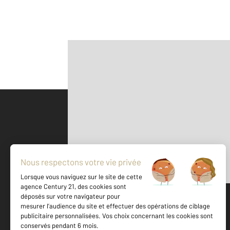
Parlons de vous, parlons biens
500 m
©
Mappy
Votre agence est notée