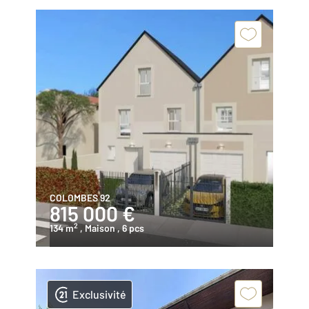
COLOMBES 92
815 000 €
2
134 m
, Maison
, 6 pcs
Exclusivité