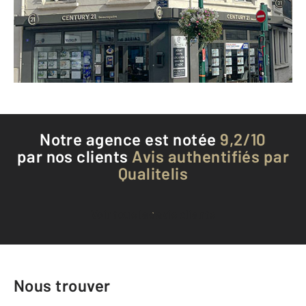
Envoyer un message
Téléphoner à l'agence
Notre agence est notée
9,2/10
par nos clients
Avis authentifiés par
Qualitelis
Voir tous les avis clients
Nous trouver