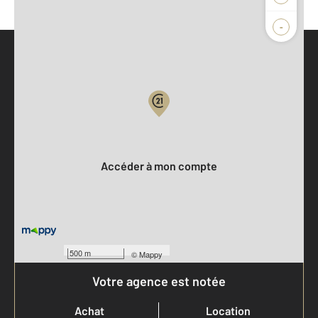
-
Parlons de vous, parlons biens
Votre compte :
Accéder à mon compte
500 m
©
Mappy
Votre agence est notée
Achat
Location