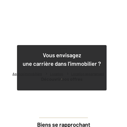
1
Vous envisagez
une carrière dans l'immobilier ?
Agence immobilière
Location
Location appartement
Découvrir nos offres
Biens se rapprochant