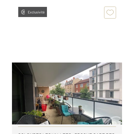
Exclusivité
COLOMBES 92
2
61,28 m
, 3 pièces
Ref : 31058
Appartement F3 à louer
1 750 €
par mois charges comprises
Visiter le site dédié