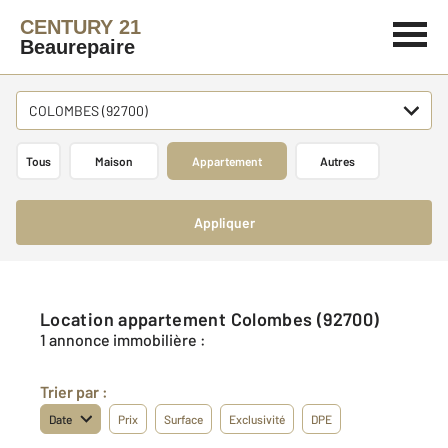
CENTURY 21
Beaurepaire
COLOMBES (92700)
Tous
Maison
Appartement
Autres
Appliquer
Location appartement Colombes (92700)
1 annonce immobilière :
Trier par :
Date
Prix
Surface
Exclusivité
DPE