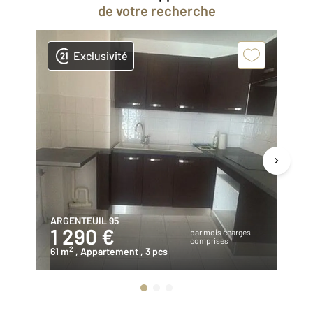
de votre recherche
Exclusivité
ARGENTEUIL 95
NA
1 290 €
1
par mois charges
comprises
2
61 m
, Appartement
, 3 pcs
44