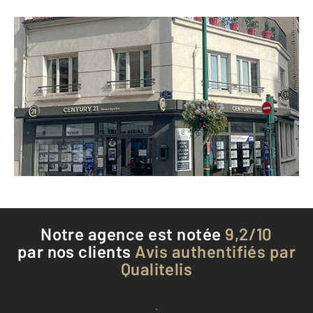
CENTURY 21 Beaurepaire
2 Place du Général Leclerc
COLOMBES - 92700
Envoyer un message
Téléphoner à l'agence
Notre agence est notée
9,2/10
par nos clients
Avis authentifiés par
Qualitelis
Voir tous les avis clients