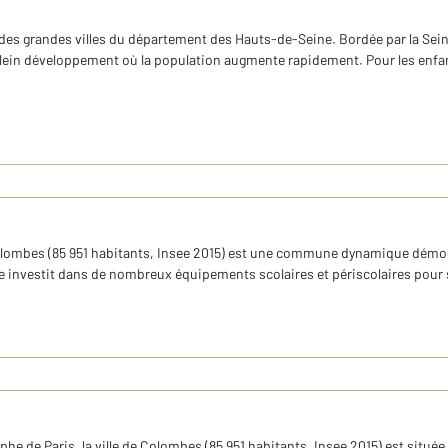
 des grandes villes du département des Hauts-de-Seine. Bordée par la Sei
n plein développement où la population augmente rapidement. Pour les enf
 Colombes (85 951 habitants, Insee 2015) est une commune dynamique dé
lle investit dans de nombreux équipements scolaires et périscolaires pour s
e de Paris, la ville de Colombes (85 951 habitants, Insee 2015) est situé