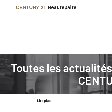
CENTURY 21
Beaurepaire
Immobilier
Actualités immobilières à COLOMBES
Toutes les actuali
Vendre un appartement à Colombes avec 
CENTU
Vous souhaitez vendre un appartement à Colombes.
Général Leclerc.
Lire plus