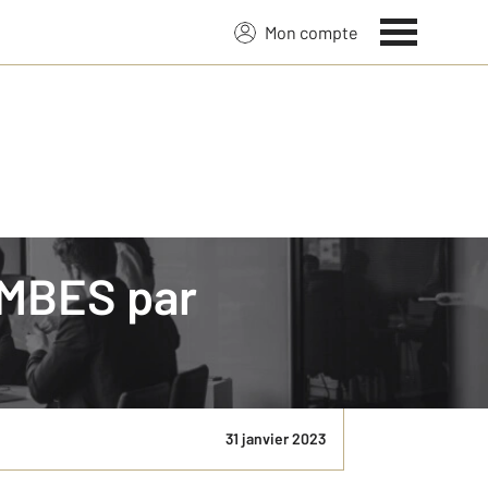
Mon compte
OMBES par
ce CENTURY 21 Beaurepaire, située au 2 Place du
31 janvier 2023